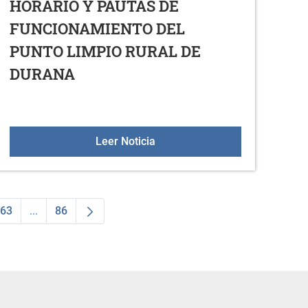
HORARIO Y PAUTAS DE
FUNCIONAMIENTO DEL
PUNTO LIMPIO RURAL DE
DURANA
re
HORARIO Y PAUTAS DE FUNC
Leer Noticia
63
...
86
dias Use TAB para desplazarse.
na
Página
Páginas intermedias Use TAB para desplazarse.
Página