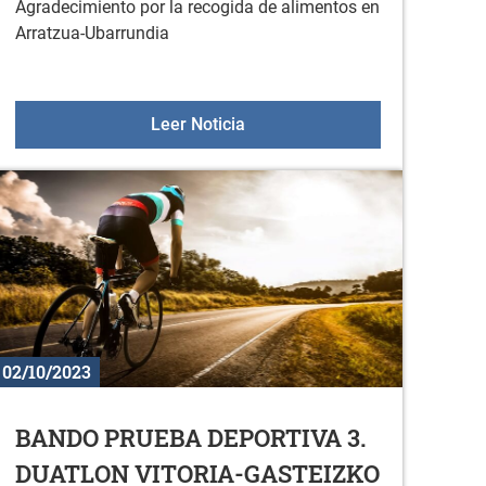
Agradecimiento por la recogida de alimentos en
Arratzua-Ubarrundia
e
Banco de alimentos: 150 kg re
Leer Noticia
02/10/2023
BANDO PRUEBA DEPORTIVA 3.
DUATLON VITORIA-GASTEIZKO