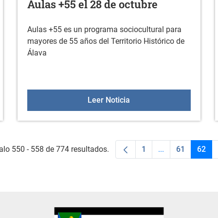
Aulas +55 el 28 de octubre
Aulas +55 es un programa sociocultural para
mayores de 55 años del Territorio Histórico de
Álava
 buscamos profesor/profesora
Aulas +55 el 28 de octub
Leer Noticia
alo 550 - 558 de 774 resultados.
1
...
61
62
Página
Páginas interme
Página
Pági