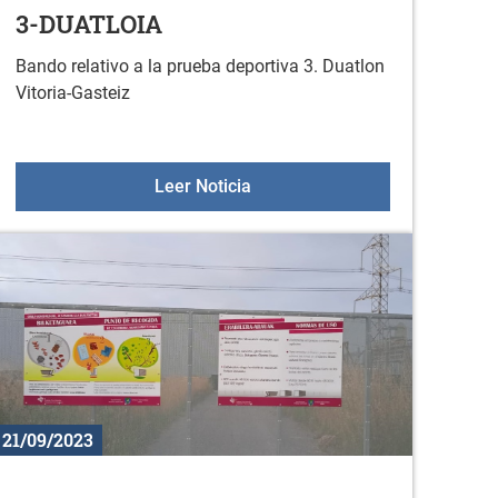
3-DUATLOIA
Bando relativo a la prueba deportiva 3. Duatlon
Vitoria-Gasteiz
i- Casademont Zaragoza
BANDO PRUEBA DEPORTIVA 3.
Leer Noticia
21/09/2023