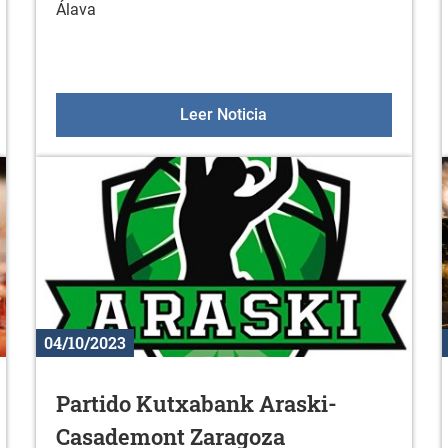
Álava
ción a la actividad física en octubre
Aulas +55 el 5 de octubr
Leer Noticia
04/10/2023
Partido Kutxabank Araski-
Casademont Zaragoza