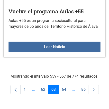
Vuelve el programa Aulas +55
Aulas +55 es un programa sociocultural para
mayores de 55 años del Territorio Histórico de Álava
Vuelve el programa Aula
Leer Noticia
Mostrando el intervalo 559 - 567 de 774 resultados.
1
...
62
63
64
...
86
Página
Páginas intermedias Use TAB para desplaza
Página
Página
Página
Páginas intermedias
Página