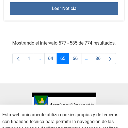
Nota de la Ertzaintza: ¡M
Leer Noticia
Mostrando el intervalo 577 - 585 de 774 resultados.
1
...
64
65
66
...
86
Página
Páginas intermedias Use TAB para desplaza
Página
Página
Página
Páginas intermedias
Página
Esta web únicamente utiliza cookies propias y de terceros
con finalidad técnica para permitir la navegación de las
CONTACTO
AVISO LEGAL