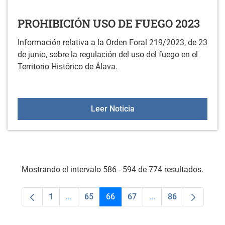
PROHIBICIÓN USO DE FUEGO 2023
Información relativa a la Orden Foral 219/2023, de 23
de junio, sobre la regulación del uso del fuego en el
Territorio Histórico de Álava.
PROHIBICIÓN USO DE F
Leer Noticia
Mostrando el intervalo 586 - 594 de 774 resultados.
1
...
65
66
67
...
86
Página
Páginas intermedias Use TAB para desplaza
Página
Página
Página
Páginas intermedias
Página