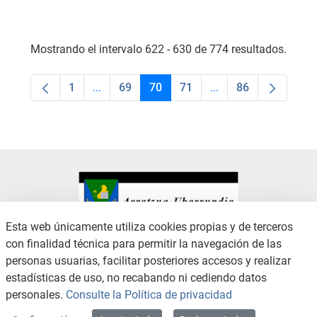
Mostrando el intervalo 622 - 630 de 774 resultados.
1
...
69
70
71
...
86
Página
Páginas intermedias Use TAB para desplaza
Página
Página
Página
Páginas intermedias
Página
Esta web únicamente utiliza cookies propias y de terceros
con finalidad técnica para permitir la navegación de las
CONTACTO
AVISO LEGAL
personas usuarias, facilitar posteriores accesos y realizar
CANAL DE DENUNCIAS
POLÍTICA DE PRIVACIDAD
estadísticas de uso, no recabando ni cediendo datos
POLÍTICA DE COOKIES
ACCESIBILIDAD
personales.
Consulte la Política de privacidad
MAPA WEB