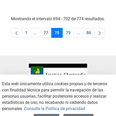
Mostrando el intervalo 694 - 702 de 774 resultados.
1
...
77
78
79
...
86
Página
Páginas intermedias Use TAB para desplaza
Página
Página
Página
Páginas intermedias
Página
Esta web únicamente utiliza cookies propias y de terceros
con finalidad técnica para permitir la navegación de las
CONTACTO
AVISO LEGAL
personas usuarias, facilitar posteriores accesos y realizar
CANAL DE DENUNCIAS
POLÍTICA DE PRIVACIDAD
estadísticas de uso, no recabando ni cediendo datos
POLÍTICA DE COOKIES
ACCESIBILIDAD
personales.
Consulte la Política de privacidad
MAPA WEB