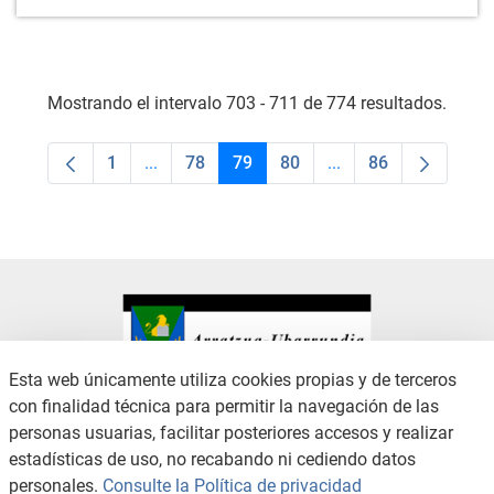
Mostrando el intervalo 703 - 711 de 774 resultados.
1
...
78
79
80
...
86
Página
Páginas intermedias Use TAB para desplaza
Página
Página
Página
Páginas intermedias
Página
Esta web únicamente utiliza cookies propias y de terceros
con finalidad técnica para permitir la navegación de las
CONTACTO
AVISO LEGAL
personas usuarias, facilitar posteriores accesos y realizar
CANAL DE DENUNCIAS
POLÍTICA DE PRIVACIDAD
estadísticas de uso, no recabando ni cediendo datos
POLÍTICA DE COOKIES
ACCESIBILIDAD
personales.
Consulte la Política de privacidad