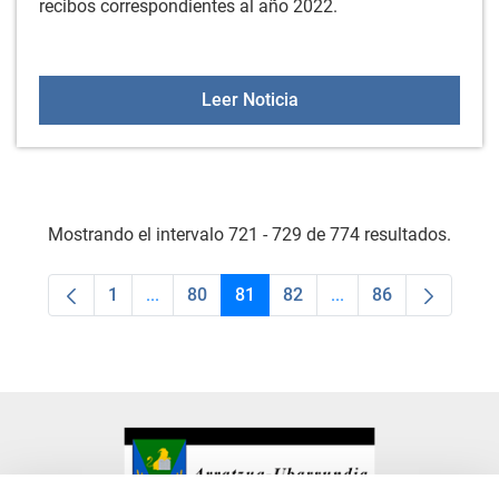
recibos correspondientes al año 2022.
BOTHA Nº 103 - Cobro Ibi
Leer Noticia
Mostrando el intervalo 721 - 729 de 774 resultados.
1
...
80
81
82
...
86
Página
Páginas intermedias Use TAB para desplaza
Página
Página
Página
Páginas intermedias
Página