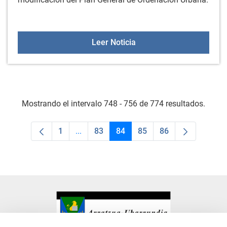
CHARLA INFORMATIVA: Te
Leer Noticia
Mostrando el intervalo 748 - 756 de 774 resultados.
1
...
83
84
85
86
Página
Páginas intermedias Use TAB para despla
Página
Página
Página
Página