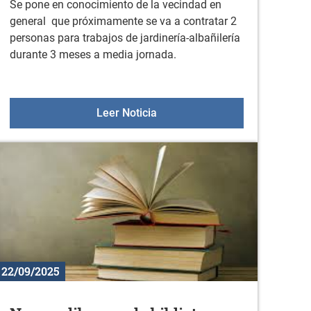
Se pone en conocimiento de la vecindad en
general que próximamente se va a contratar 2
personas para trabajos de jardinería-albañilería
durante 3 meses a media jornada.
 la actividad física en octubre
Bando de contratación de dos p
Leer Noticia
22/09/2025