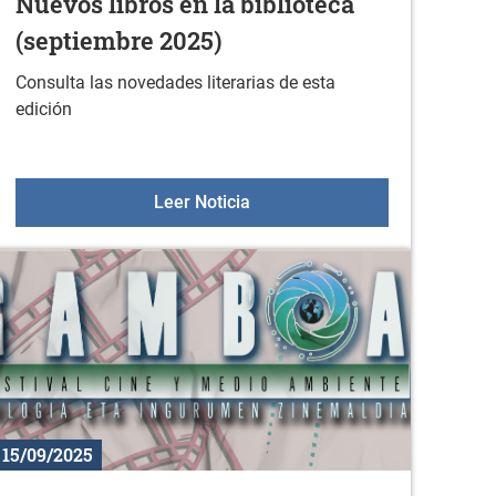
Nuevos libros en la biblioteca
(septiembre 2025)
Consulta las novedades literarias de esta
edición
rende desde cero
Nuevos libros en la biblioteca
Leer Noticia
15/09/2025