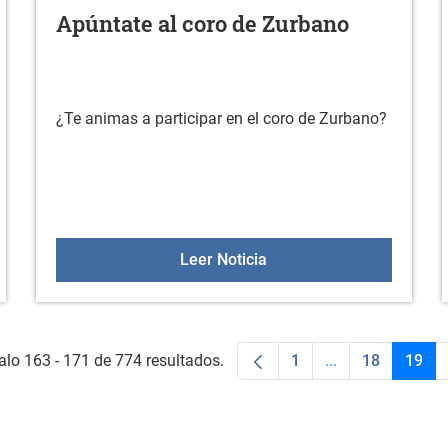
Apúntate al coro de Zurbano
¿Te animas a participar en el coro de Zurbano?
apoyo al emprendimiento
Apúntate al coro de Zur
Leer Noticia
alo 163 - 171 de 774 resultados.
1
...
18
19
Página
Páginas interme
Página
Pági