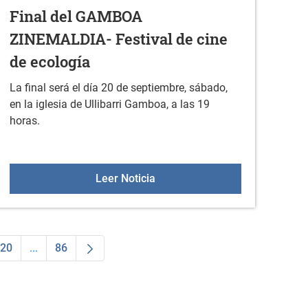
Final del GAMBOA
ZINEMALDIA- Festival de cine
de ecología
La final será el día 20 de septiembre, sábado,
en la iglesia de Ullibarri Gamboa, a las 19
horas.
bano
Final del GAMBOA ZINEMALDIA-
Leer Noticia
20
...
86
dias Use TAB para desplazarse.
na
Página
Páginas intermedias Use TAB para desplazarse.
Página