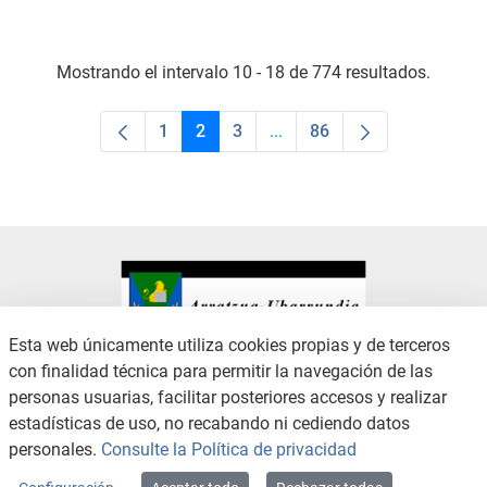
Mostrando el intervalo 10 - 18 de 774 resultados.
1
2
3
...
86
Página
Página
Página
Páginas intermedias Use TA
Página
Esta web únicamente utiliza cookies propias y de terceros
con finalidad técnica para permitir la navegación de las
CONTACTO
AVISO LEGAL
personas usuarias, facilitar posteriores accesos y realizar
CANAL DE DENUNCIAS
POLÍTICA DE PRIVACIDAD
estadísticas de uso, no recabando ni cediendo datos
POLÍTICA DE COOKIES
ACCESIBILIDAD
personales.
Consulte la Política de privacidad
MAPA WEB