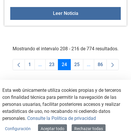
Servicio de Whatsapp - C
Leer Noticia
Mostrando el intervalo 208 - 216 de 774 resultados.
1
...
23
24
25
...
86
Página
Páginas intermedias Use TAB para desplaza
Página
Página
Página
Páginas intermedias
Página
Esta web únicamente utiliza cookies propias y de terceros
con finalidad técnica para permitir la navegación de las
personas usuarias, facilitar posteriores accesos y realizar
estadísticas de uso, no recabando ni cediendo datos
personales.
Consulte la Política de privacidad
Configuración
Aceptar todo
Rechazar todas