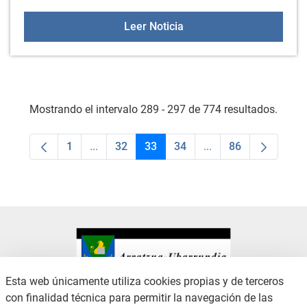
Segundo ganador del gru
Leer Noticia
Mostrando el intervalo 289 - 297 de 774 resultados.
1
...
32
33
34
...
86
Página
Páginas intermedias Use TAB para desplaza
Página
Página
Página
Páginas intermedias
Página
Esta web únicamente utiliza cookies propias y de terceros
con finalidad técnica para permitir la navegación de las