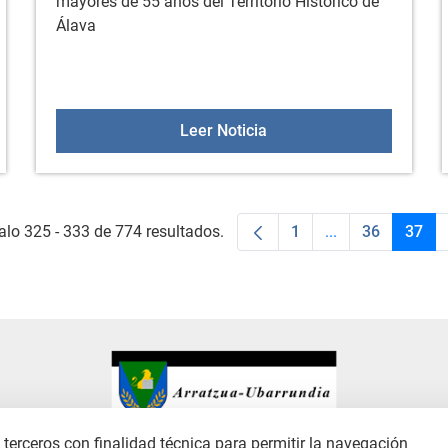
mayores de 55 años del Territorio Histórico de
Álava
 biblioteca (octubre)
Aulas +55 el 17 de octub
Leer Noticia
alo 325 - 333 de 774 resultados.
1
...
36
37
Página
Páginas interme
Página
Pági
terceros con finalidad técnica para permitir la navegación