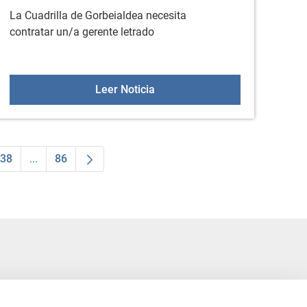
La Cuadrilla de Gorbeialdea necesita
contratar un/a gerente letrado
re
Oferta de Empleo: Gerente letr
Leer Noticia
38
...
86
dias Use TAB para desplazarse.
na
Página
Páginas intermedias Use TAB para desplazarse.
Página