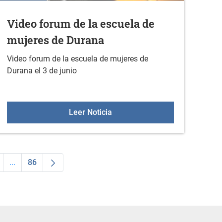
Video forum de la escuela de
mujeres de Durana
Video forum de la escuela de mujeres de
Durana el 3 de junio
ri de habaneras
Video forum de la escuela de 
Leer Noticia
...
86
a
ágina
Páginas intermedias Use TAB para desplazarse.
Página