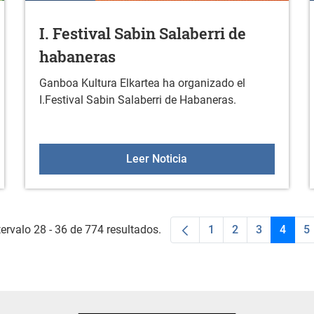
I. Festival Sabin Salaberri de
habaneras
Ganboa Kultura Elkartea ha organizado el
I.Festival Sabin Salaberri de Habaneras.
ial Sin en Durana
I. Festival Sabin Salaber
Leer Noticia
ervalo 28 - 36 de 774 resultados.
1
2
3
4
5
Página
Página
Página
Págin
P