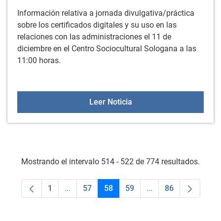
Información relativa a jornada divulgativa/práctica
sobre los certificados digitales y su uso en las
relaciones con las administraciones el 11 de
diciembre en el Centro Sociocultural Sologana a las
11:00 horas.
LA ADMINISTRACION CER
Leer Noticia
Mostrando el intervalo 514 - 522 de 774 resultados.
1
...
57
58
59
...
86
Página
Páginas intermedias Use TAB para desplaza
Página
Página
Página
Páginas intermedias
Página