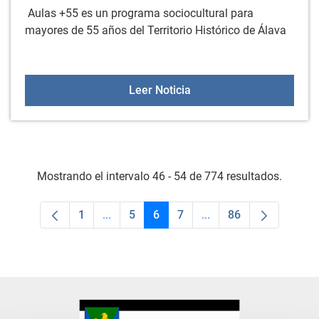
Aulas +55 es un programa sociocultural para
mayores de 55 años del Territorio Histórico de Álava
Aulas +55 el 19 de mayo
Leer Noticia
Mostrando el intervalo 46 - 54 de 774 resultados.
1
...
5
6
7
...
86
Página
Páginas intermedias Use TAB para despla
Página
Página
Página
Páginas intermedias U
Página