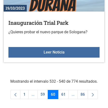
19/10/2023
Inauguración Trial Park
¿Quieres probar el nuevo parque de Sologana?
Inauguración Trial Park
Leer Noticia
Mostrando el intervalo 532 - 540 de 774 resultados.
1
...
59
60
61
...
86
Página
Páginas intermedias Use TAB para desplaza
Página
Página
Página
Páginas intermedias
Página