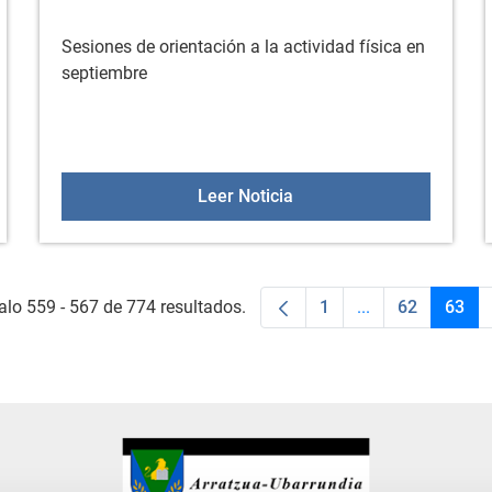
Sesiones de orientación a la actividad física en
septiembre
NDIA SE SUMA A LA IV EDICIÓN DE ASTEKLIMA
Sesiones de orientación a
Leer Noticia
alo 559 - 567 de 774 resultados.
1
...
62
63
Página
Páginas interme
Página
Pági