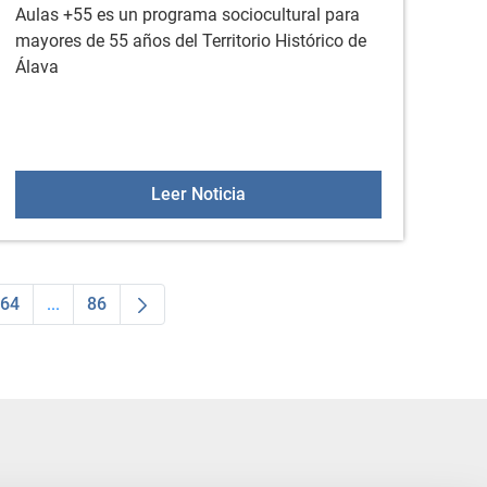
Aulas +55 es un programa sociocultural para
mayores de 55 años del Territorio Histórico de
Álava
 la actividad física en septiembre
Vuelve el programa Aulas +55
Leer Noticia
64
...
86
dias Use TAB para desplazarse.
na
Página
Páginas intermedias Use TAB para desplazarse.
Página