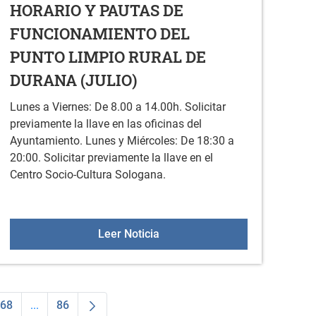
HORARIO Y PAUTAS DE
FUNCIONAMIENTO DEL
PUNTO LIMPIO RURAL DE
DURANA (JULIO)
Lunes a Viernes: De 8.00 a 14.00h. Solicitar
previamente la llave en las oficinas del
Ayuntamiento. Lunes y Miércoles: De 18:30 a
20:00. Solicitar previamente la llave en el
Centro Socio-Cultura Sologana.
INA
HORARIO Y PAUTAS DE FUNCI
Leer Noticia
68
...
86
dias Use TAB para desplazarse.
na
Página
Páginas intermedias Use TAB para desplazarse.
Página