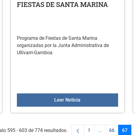
FIESTAS DE SANTA MARINA
Programa de Fiestas de Santa Marina
organizadas por la Junta Administrativa de
Ullivarri-Gamboa
E
FIESTAS DE SANTA MAR
Leer Noticia
alo 595 - 603 de 774 resultados.
1
...
66
67
Página
Páginas interme
Página
Pági