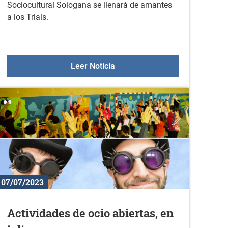
Sociocultural Sologana se llenará de amantes
a los Trials.
PLAZO SUBVENCIONES 2023
LLEGA EL 2023 TRIALS WOR
Leer Noticia
07/07/2023
Actividades de ocio abiertas, en