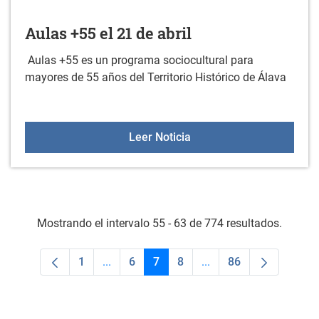
Aulas +55 el 21 de abril
Aulas +55 es un programa sociocultural para
mayores de 55 años del Territorio Histórico de Álava
Aulas +55 el 21 de abril
Leer Noticia
Mostrando el intervalo 55 - 63 de 774 resultados.
1
...
6
7
8
...
86
Página
Páginas intermedias Use TAB para despla
Página
Página
Página
Páginas intermedias U
Página