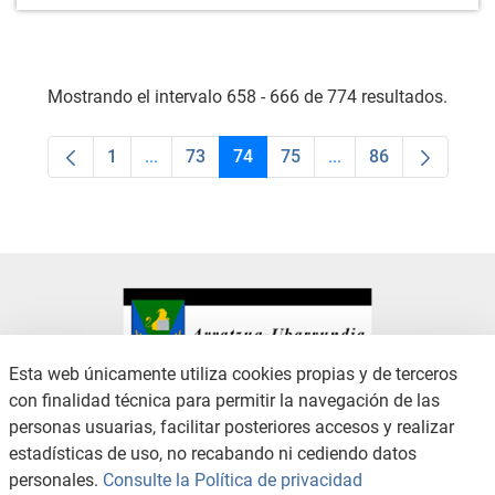
Mostrando el intervalo 658 - 666 de 774 resultados.
1
...
73
74
75
...
86
Página
Páginas intermedias Use TAB para desplaza
Página
Página
Página
Páginas intermedias
Página
Esta web únicamente utiliza cookies propias y de terceros
con finalidad técnica para permitir la navegación de las
CONTACTO
AVISO LEGAL
personas usuarias, facilitar posteriores accesos y realizar
CANAL DE DENUNCIAS
POLÍTICA DE PRIVACIDAD
estadísticas de uso, no recabando ni cediendo datos
POLÍTICA DE COOKIES
ACCESIBILIDAD
personales.
Consulte la Política de privacidad