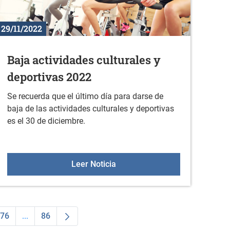
29/11/2022
Baja actividades culturales y
deportivas 2022
Se recuerda que el último día para darse de
baja de las actividades culturales y deportivas
es el 30 de diciembre.
 la actividad física en diciembre
Baja actividades culturales y 
Leer Noticia
76
...
86
dias Use TAB para desplazarse.
na
Página
Páginas intermedias Use TAB para desplazarse.
Página