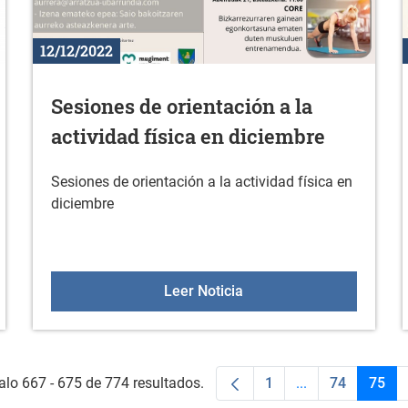
12/12/2022
Sesiones de orientación a la
actividad física en diciembre
Sesiones de orientación a la actividad física en
diciembre
dades para el Servicio de Igualdad
Sesiones de orientación a
Leer Noticia
alo 667 - 675 de 774 resultados.
1
...
74
75
Página
Páginas interme
Página
Pági