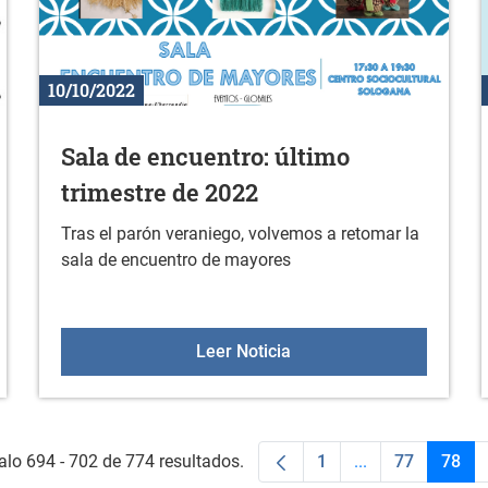
10/10/2022
Sala de encuentro: último
trimestre de 2022
Tras el parón veraniego, volvemos a retomar la
sala de encuentro de mayores
19 de octubre
Sala de encuentro: últim
Leer Noticia
alo 694 - 702 de 774 resultados.
1
...
77
78
Página
Páginas interme
Página
Pági