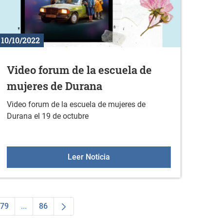
10/10/2022
Video forum de la escuela de
mujeres de Durana
Video forum de la escuela de mujeres de
Durana el 19 de octubre
o trimestre de 2022
Video forum de la escuela de 
Leer Noticia
79
...
86
dias Use TAB para desplazarse.
na
Página
Páginas intermedias Use TAB para desplazarse.
Página