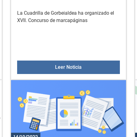
La Cuadrilla de Gorbeialdea ha organizado el
XVII. Concurso de marcapáginas
al del suministro eléctrico en Sologana y ambulatorio de Dur
XVII. Concurso de marca
Leer Noticia
14/10/2022