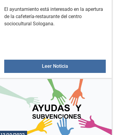
El ayuntamiento está interesado en la apertura
de la cafetería-restaurante del centro
sociocultural Sologana.
ana
páginas
Explotación de cafeteria-rest
Leer Noticia
13/10/2022