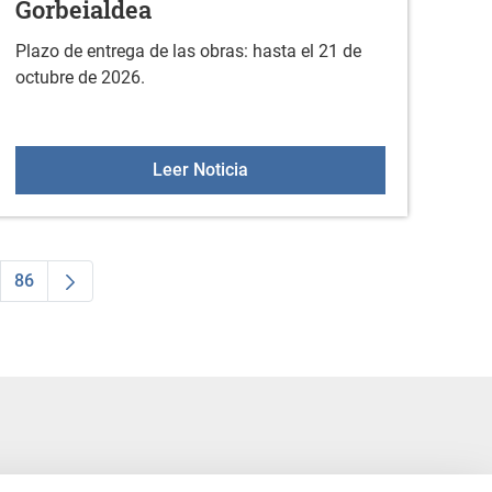
Gorbeialdea
Plazo de entrega de las obras: hasta el 21 de
octubre de 2026.
septiembre
XXIV CONCURSO DE FOTOGRAFÍA
Leer Noticia
86
ginas intermedias Use TAB para desplazarse.
Página