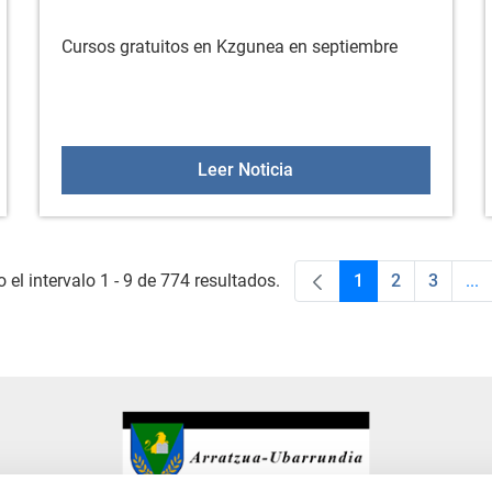
Cursos gratuitos en Kzgunea en septiembre
y jardinería NO deben depositarse en el contenedor de resto
2 cursos de KzGunea en 
Leer Noticia
el intervalo 1 - 9 de 774 resultados.
1
2
3
...
Página
Página
Página
Pá