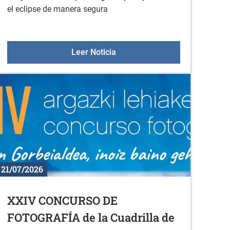
el eclipse de manera segura
iembre
El ayuntamiento repartirá gafas
Leer Noticia
21/07/2026
XXIV CONCURSO DE
FOTOGRAFÍA de la Cuadrilla de