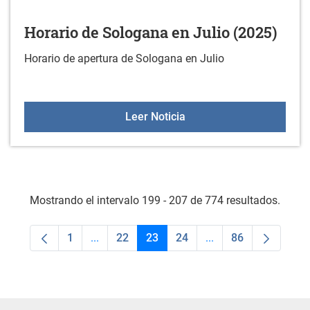
Horario de Sologana en Julio (2025)
Horario de apertura de Sologana en Julio
Horario de Sologana en J
Leer Noticia
Mostrando el intervalo 199 - 207 de 774 resultados.
1
...
22
23
24
...
86
Página
Páginas intermedias Use TAB para desplaza
Página
Página
Página
Páginas intermedias
Página