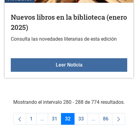
Nuevos libros en la biblioteca (enero
2025)
Consulta las novedades literarias de esta edición
Nuevos libros en la bibli
Leer Noticia
Mostrando el intervalo 280 - 288 de 774 resultados.
1
...
31
32
33
...
86
Página
Páginas intermedias Use TAB para desplaza
Página
Página
Página
Páginas intermedias
Página