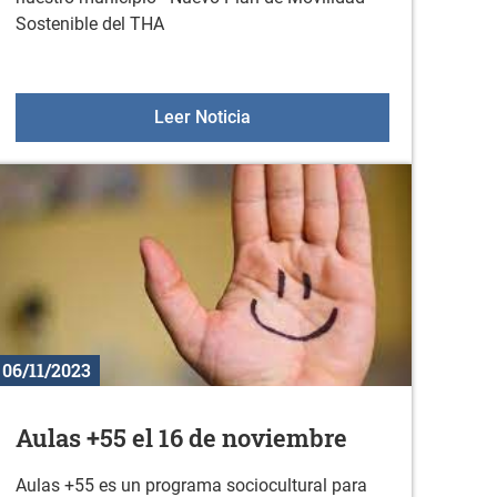
Sostenible del THA
ra toda la familia: Nire burua maite dut. 19 de noviembre, 17:
Cuestionario sobre movilidad 
Leer Noticia
06/11/2023
Aulas +55 el 16 de noviembre
Aulas +55 es un programa sociocultural para