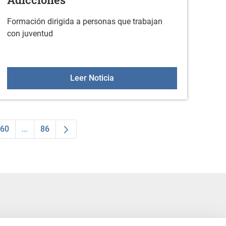
Formación dirigida a personas que trabajan
con juventud
apáginas
Curso de Formación en Adicci
Leer Noticia
60
...
86
dias Use TAB para desplazarse.
na
Página
Páginas intermedias Use TAB para desplazarse.
Página