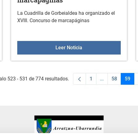
La Cuadrilla de Gorbeialdea ha organizado el
XVIII. Concurso de marcapáginas
plantas medicinales y elaboración de productos
XVIII. Concurso de marc
Leer Noticia
alo 523 - 531 de 774 resultados.
1
...
58
59
Página
Páginas interme
Página
Pági