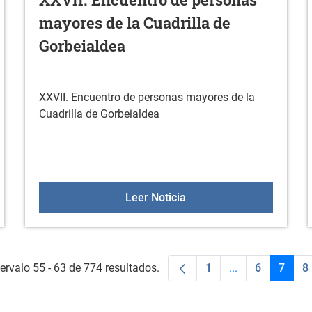
mayores de la Cuadrilla de
Gorbeialdea
XXVII. Encuentro de personas mayores de la
Cuadrilla de Gorbeialdea
: Exposición "Donde el corazón florece"
XXVII. Encuentro de pers
Leer Noticia
ervalo 55 - 63 de 774 resultados.
1
...
6
7
8
Página
Páginas interme
Página
Págin
P