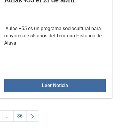
Aulas +55 es un programa sociocultural para
mayores de 55 años del Territorio Histórico de
Álava
onas mayores de la Cuadrilla de Gorbeialdea
Aulas +55 el 21 de abril
Leer Noticia
...
86
dias Use TAB para desplazarse.
a
ágina
Páginas intermedias Use TAB para desplazarse.
Página