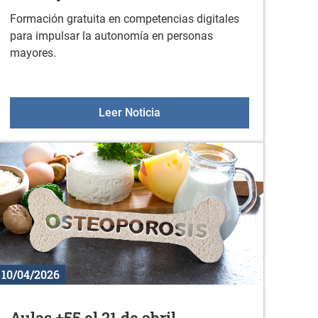
Formación gratuita en competencias digitales
para impulsar la autonomía en personas
mayores.
ión del libro "Redimir y Adoctrinar"
Formación gratuita para aprend
Leer Noticia
10/04/2026
Aulas +55 el 21 de abril