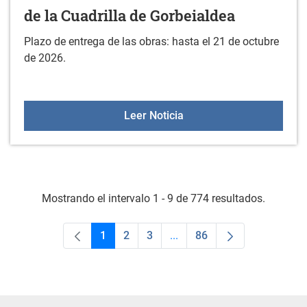
de la Cuadrilla de Gorbeialdea
Plazo de entrega de las obras: hasta el 21 de octubre
de 2026.
XXIV CONCURSO DE FOTOG
Leer Noticia
Mostrando el intervalo 1 - 9 de 774 resultados.
1
2
3
...
86
Página
Página
Página
Páginas intermedias Use TA
Página