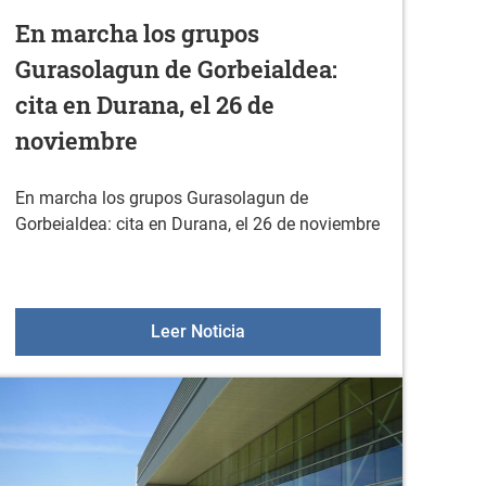
En marcha los grupos
Gurasolagun de Gorbeialdea:
cita en Durana, el 26 de
noviembre
En marcha los grupos Gurasolagun de
Gorbeialdea: cita en Durana, el 26 de noviembre
iones municipales
En marcha los grupos Gurasola
Leer Noticia