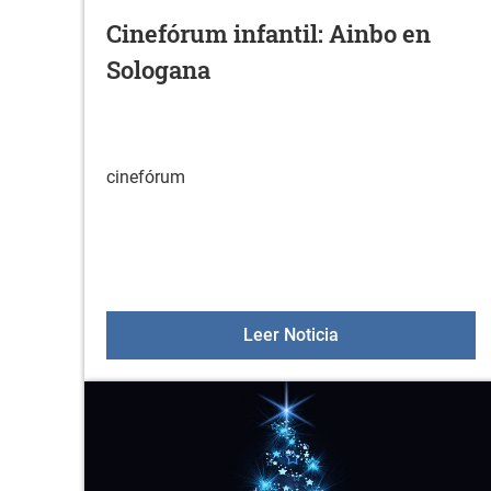
Cinefórum infantil: Ainbo en
Sologana
cinefórum
Cinefórum infantil
Leer Noticia