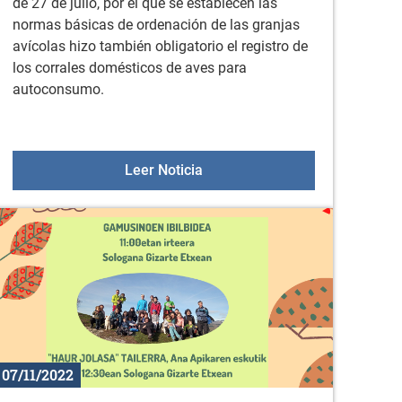
de 27 de julio, por el que se establecen las
normas básicas de ordenación de las granjas
avícolas hizo también obligatorio el registro de
los corrales domésticos de aves para
autoconsumo.
 DE AYUDAS DIRIGIDAS A PERSONAS CON DISCAPACIDAD Y
Información sobre aviarios d
Leer Noticia
07/11/2022