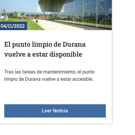
04/11/2022
El punto limpio de Durana
vuelve a estar disponible
Tras las tareas de mantenimiento, el punto
limpio de Durana vuelve a estar accesible.
mbre (Día Internacional Contra la Violencia Machista Hacia l
El punto limpio de Durana vuel
Leer Noticia