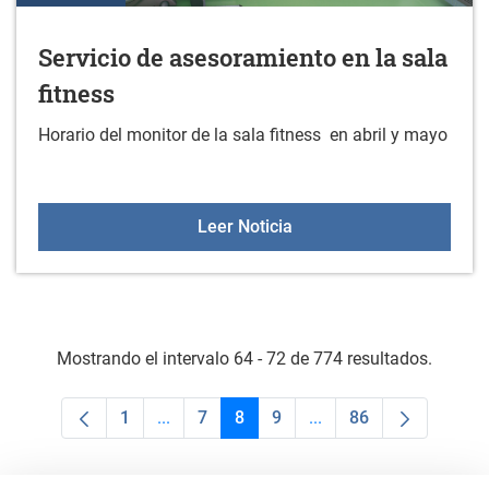
Servicio de asesoramiento en la sala
fitness
Horario del monitor de la sala fitness en abril y mayo
Servicio de asesoramiento
Leer Noticia
Mostrando el intervalo 64 - 72 de 774 resultados.
1
...
7
8
9
...
86
Página
Páginas intermedias Use TAB para despla
Página
Página
Página
Páginas intermedias U
Página