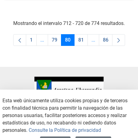
Mostrando el intervalo 712 - 720 de 774 resultados.
1
...
79
80
81
...
86
Página
Páginas intermedias Use TAB para desplaza
Página
Página
Página
Páginas intermedias
Página
Esta web únicamente utiliza cookies propias y de terceros
con finalidad técnica para permitir la navegación de las
CONTACTO
AVISO LEGAL
personas usuarias, facilitar posteriores accesos y realizar
CANAL DE DENUNCIAS
POLÍTICA DE PRIVACIDAD
estadísticas de uso, no recabando ni cediendo datos
POLÍTICA DE COOKIES
ACCESIBILIDAD
personales.
Consulte la Política de privacidad
MAPA WEB