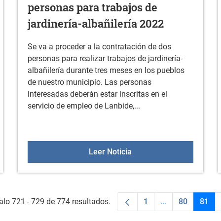
personas para trabajos de
jardinería-albañilería 2022
Se va a proceder a la contratación de dos
personas para realizar trabajos de jardinería-
albañilería durante tres meses en los pueblos
de nuestro municipio. Las personas
interesadas deberán estar inscritas en el
servicio de empleo de Lanbide,...
 A ALAVA- III MEMORIAL Pablo Aguirre 2022
Bando de contratación de
Leer Noticia
alo 721 - 729 de 774 resultados.
1
...
80
81
Página
Páginas interme
Página
Pági