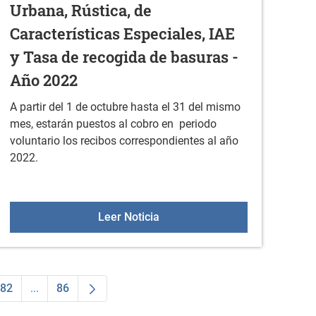
Urbana, Rústica, de
Características Especiales, IAE
y Tasa de recogida de basuras -
Año 2022
A partir del 1 de octubre hasta el 31 del mismo
mes, estarán puestos al cobro en periodo
voluntario los recibos correspondientes al año
2022.
 dos personas para trabajos de jardinería-albañilería 2022
BOTHA Nº 103 - Cobro Ibi Urban
Leer Noticia
82
...
86
dias Use TAB para desplazarse.
na
Página
Páginas intermedias Use TAB para desplazarse.
Página