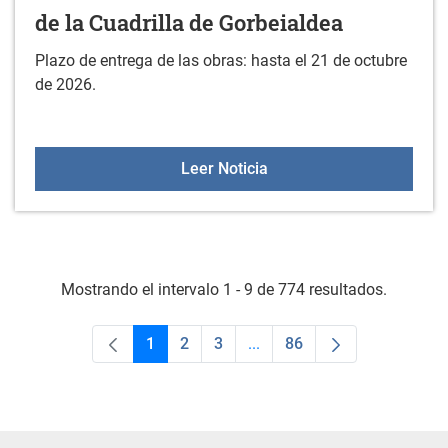
de la Cuadrilla de Gorbeialdea
Plazo de entrega de las obras: hasta el 21 de octubre
de 2026.
XXIV CONCURSO DE FOTOG
Leer Noticia
Mostrando el intervalo 1 - 9 de 774 resultados.
1
2
3
...
86
Página
Página
Página
Páginas intermedias Use TA
Página