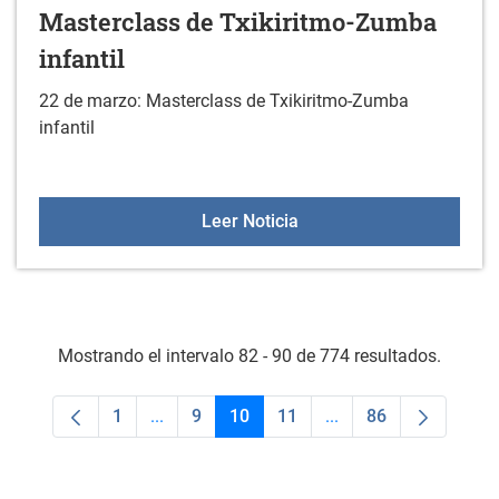
Masterclass de Txikiritmo-Zumba
infantil
22 de marzo: Masterclass de Txikiritmo-Zumba
infantil
Masterclass de Txikiritm
Leer Noticia
Mostrando el intervalo 82 - 90 de 774 resultados.
1
...
9
10
11
...
86
Página
Páginas intermedias Use TAB para desplaza
Página
Página
Página
Páginas intermedias 
Página