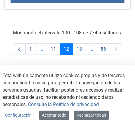
Mostrando el intervalo 100 - 108 de 774 resultados.
1
...
11
12
13
...
86
Página
Páginas intermedias Use TAB para desplaza
Página
Página
Página
Páginas intermedias
Página
Esta web únicamente utiliza cookies propias y de terceros
con finalidad técnica para permitir la navegación de las
personas usuarias, facilitar posteriores accesos y realizar
estadísticas de uso, no recabando ni cediendo datos
personales.
Consulte la Política de privacidad
Configuración
Aceptar todo
Rechazar todas
CONTACTO
AVISO LEGAL
CANAL DE DENUNCIAS
POLÍTICA DE PRIVACIDAD
POLÍTICA DE COOKIES
ACCESIBILIDAD