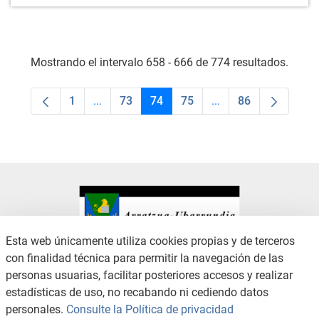
Mostrando el intervalo 658 - 666 de 774 resultados.
1
...
73
74
75
...
86
Página
Páginas intermedias Use TAB para desplaza
Página
Página
Página
Páginas intermedias
Página
Esta web únicamente utiliza cookies propias y de terceros
con finalidad técnica para permitir la navegación de las
CONTACTO
AVISO LEGAL
personas usuarias, facilitar posteriores accesos y realizar
CANAL DE DENUNCIAS
POLÍTICA DE PRIVACIDAD
estadísticas de uso, no recabando ni cediendo datos
POLÍTICA DE COOKIES
ACCESIBILIDAD
personales.
Consulte la Política de privacidad