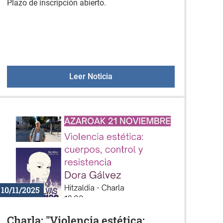
Plazo de inscripción abierto.
ernacional Contra la Violencia Machista Hacia las Mujeres (20
Balnearios Imserso 2026
Leer Noticia
10/11/2025
Charla: "Violencia estética: