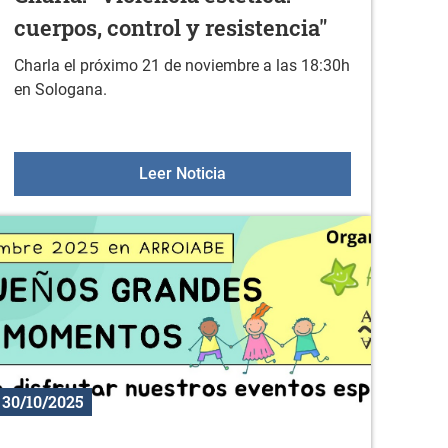
cuerpos, control y resistencia"
Charla el próximo 21 de noviembre a las 18:30h
en Sologana.
embre
Charla: "Violencia estética: cue
Leer Noticia
30/10/2025