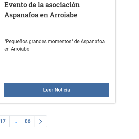
Evento de la asociación
Aspanafoa en Arroiabe
"Pequeños grandes momentos" de Aspanafoa
en Arroiabe
atzua-Ubarrundia y la Reja de Álava
Evento de la asociación Aspan
Leer Noticia
17
...
86
dias Use TAB para desplazarse.
na
Página
Páginas intermedias Use TAB para desplazarse.
Página