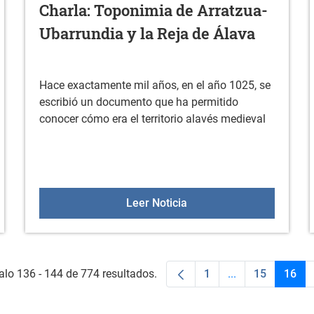
Charla: Toponimia de Arratzua-
Ubarrundia y la Reja de Álava
Hace exactamente mil años, en el año 1025, se
escribió un documento que ha permitido
conocer cómo era el territorio alavés medieval
E COMPOSTAJE DOMÉSTICO
Charla: Toponimia de Arr
Leer Noticia
alo 136 - 144 de 774 resultados.
1
...
15
16
Página
Páginas interme
Página
Pági