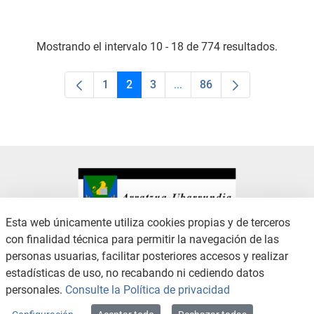
Mostrando el intervalo 10 - 18 de 774 resultados.
1
2
3
...
86
Página
Página
Página
Páginas intermedias Use TA
Página
Esta web únicamente utiliza cookies propias y de terceros
con finalidad técnica para permitir la navegación de las
CONTACTO
AVISO LEGAL
personas usuarias, facilitar posteriores accesos y realizar
CANAL DE DENUNCIAS
POLÍTICA DE PRIVACIDAD
estadísticas de uso, no recabando ni cediendo datos
POLÍTICA DE COOKIES
ACCESIBILIDAD
personales.
Consulte la Política de privacidad
MAPA WEB