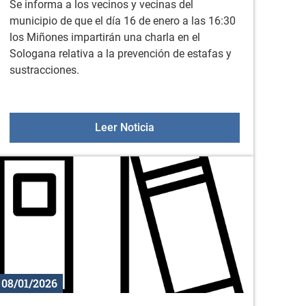
Se informa a los vecinos y vecinas del
municipio de que el día 16 de enero a las 16:30
los Miñones impartirán una charla en el
Sologana relativa a la prevención de estafas y
sustracciones.
l 15 de enero
Charla impartida por Miñones: 
Leer Noticia
08/01/2026