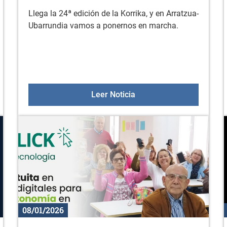
Llega la 24ª edición de la Korrika, y en Arratzua-
Ubarrundia vamos a ponernos en marcha.
 enero
"KORRIKA BATZORDEA", e
Leer Noticia
08/01/2026