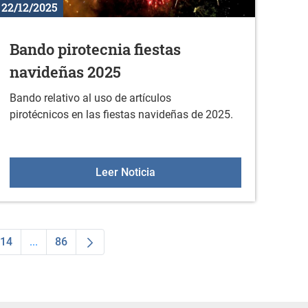
22/12/2025
Bando pirotecnia fiestas
navideñas 2025
Bando relativo al uso de artículos
pirotécnicos en las fiestas navideñas de 2025.
 la actividad física en enero
Bando pirotecnia fiestas navi
Leer Noticia
14
...
86
dias Use TAB para desplazarse.
na
Página
Páginas intermedias Use TAB para desplazarse.
Página