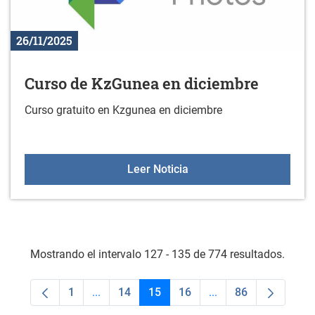
26/11/2025
Curso de KzGunea en diciembre
Curso gratuito en Kzgunea en diciembre
Curso de KzGunea en di
Leer Noticia
Mostrando el intervalo 127 - 135 de 774 resultados.
1
...
14
15
16
...
86
Página
Páginas intermedias Use TAB para desplaza
Página
Página
Página
Páginas intermedias
Página