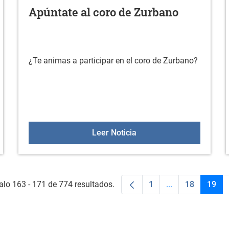
Apúntate al coro de Zurbano
¿Te animas a participar en el coro de Zurbano?
apoyo al emprendimiento
Apúntate al coro de Zur
Leer Noticia
alo 163 - 171 de 774 resultados.
1
...
18
19
Página
Páginas interme
Página
Pági