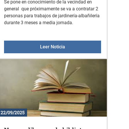
Se pone en conocimiento de la vecindad en
general que próximamente se va a contratar 2
personas para trabajos de jardinería-albañilería
durante 3 meses a media jornada.
 la actividad física en octubre
Bando de contratación de dos p
Leer Noticia
22/09/2025