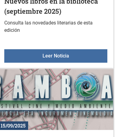
Nuevos libros en la biblioteca
(septiembre 2025)
Consulta las novedades literarias de esta
edición
rende desde cero
Nuevos libros en la biblioteca
Leer Noticia
15/09/2025