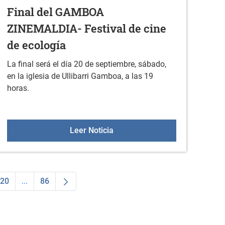
Final del GAMBOA
ZINEMALDIA- Festival de cine
de ecología
La final será el día 20 de septiembre, sábado,
en la iglesia de Ullibarri Gamboa, a las 19
horas.
bano
Final del GAMBOA ZINEMALDIA-
Leer Noticia
20
...
86
dias Use TAB para desplazarse.
na
Página
Páginas intermedias Use TAB para desplazarse.
Página