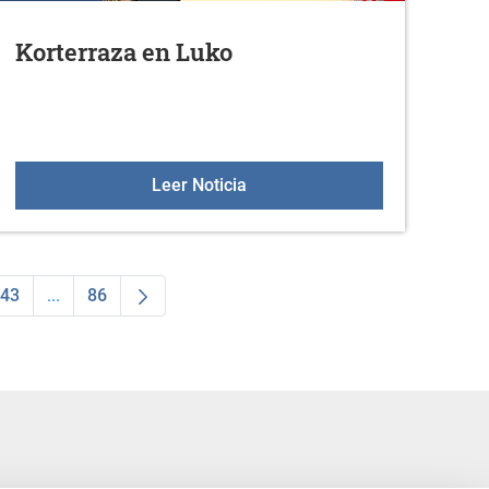
Korterraza en Luko
Korterraza en Luko
Leer Noticia
43
...
86
dias Use TAB para desplazarse.
na
Página
Páginas intermedias Use TAB para desplazarse.
Página