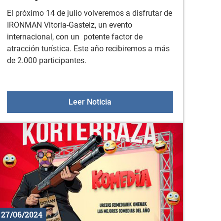
El próximo 14 de julio volveremos a disfrutar de
IRONMAN Vitoria-Gasteiz, un evento
internacional, con un potente factor de
atracción turística. Este año recibiremos a más
de 2.000 participantes.
 para mayores 2024
Competición IRONMAN 2024 el 
Leer Noticia
27/06/2024