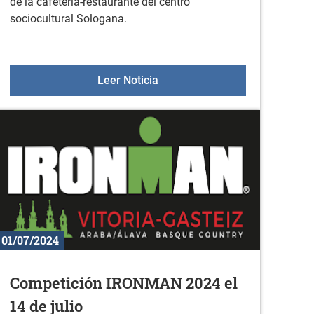
de la cafetería-restaurante del centro
sociocultural Sologana.
teca (julio)
Explotación de cafeteria-rest
Leer Noticia
01/07/2024
Competición IRONMAN 2024 el
14 de julio