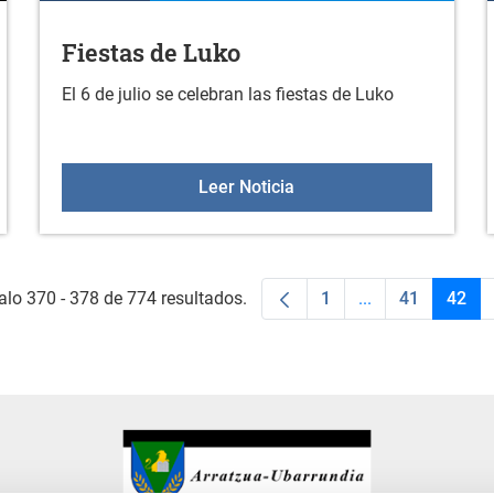
Fiestas de Luko
El 6 de julio se celebran las fiestas de Luko
Fiestas de Luko
Leer Noticia
alo 370 - 378 de 774 resultados.
1
...
41
42
Página
Páginas interme
Página
Pági