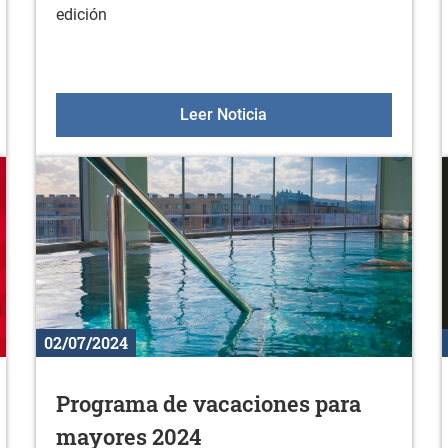
edición
r/a en el grupo EGUNEAN BEHIN de Arratzua-Ubarrundia
Nuevos libros en la biblio
Leer Noticia
02/07/2024
Programa de vacaciones para
mayores 2024