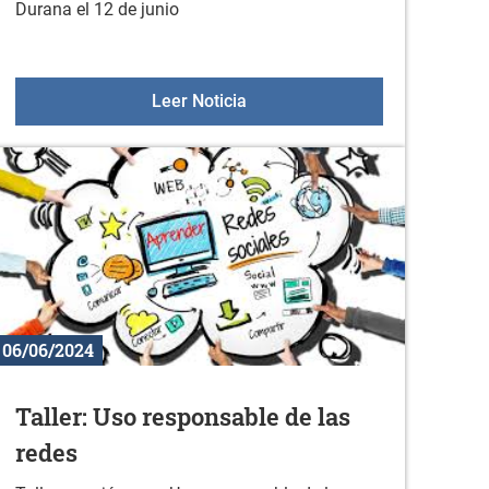
Durana el 12 de junio
Durana 2024
Video forum de la escuela de 
Leer Noticia
06/06/2024
Taller: Uso responsable de las
redes