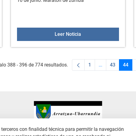
16 de junio: Maratón de zumba
nio
Maratón de zumba
Leer Noticia
alo 388 - 396 de 774 resultados.
1
...
43
44
Página
Páginas interme
Página
Pági
terceros con finalidad técnica para permitir la navegación