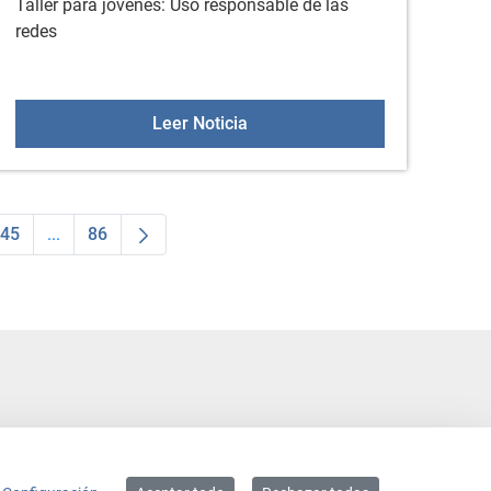
Taller para jóvenes: Uso responsable de las
redes
Taller: Uso responsable de las
Leer Noticia
45
...
86
dias Use TAB para desplazarse.
na
Página
Páginas intermedias Use TAB para desplazarse.
Página