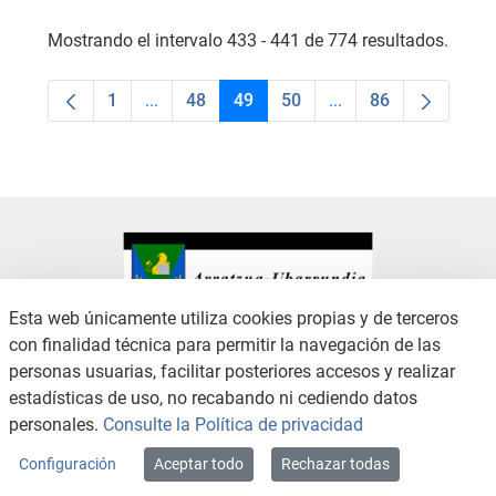
Mostrando el intervalo 433 - 441 de 774 resultados.
1
...
48
49
50
...
86
Página
Páginas intermedias Use TAB para desplaza
Página
Página
Página
Páginas intermedias
Página
Esta web únicamente utiliza cookies propias y de terceros
con finalidad técnica para permitir la navegación de las
CONTACTO
AVISO LEGAL
personas usuarias, facilitar posteriores accesos y realizar
CANAL DE DENUNCIAS
POLÍTICA DE PRIVACIDAD
estadísticas de uso, no recabando ni cediendo datos
POLÍTICA DE COOKIES
ACCESIBILIDAD
personales.
Consulte la Política de privacidad
MAPA WEB
Configuración
Aceptar todo
Rechazar todas
Copyright © 2026 / Excmo. arratzua | Todos los derechos reservados.