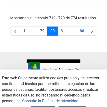
Mostrando el intervalo 712 - 720 de 774 resultados.
1
...
79
80
81
...
86
Página
Páginas intermedias Use TAB para desplaza
Página
Página
Página
Páginas intermedias
Página
Esta web únicamente utiliza cookies propias y de terceros
con finalidad técnica para permitir la navegación de las
CONTACTO
AVISO LEGAL
personas usuarias, facilitar posteriores accesos y realizar
CANAL DE DENUNCIAS
POLÍTICA DE PRIVACIDAD
estadísticas de uso, no recabando ni cediendo datos
POLÍTICA DE COOKIES
ACCESIBILIDAD
personales.
Consulte la Política de privacidad
MAPA WEB