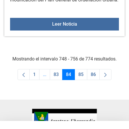
CHARLA INFORMATIVA: Te
Leer Noticia
Mostrando el intervalo 748 - 756 de 774 resultados.
1
...
83
84
85
86
Página
Páginas intermedias Use TAB para despla
Página
Página
Página
Página