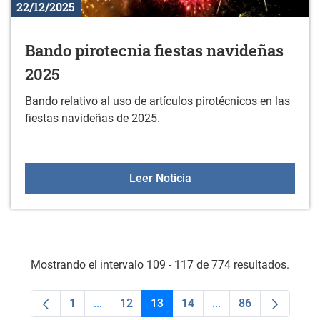
22/12/2025
Bando pirotecnia fiestas navideñas
2025
Bando relativo al uso de artículos pirotécnicos en las
fiestas navideñas de 2025.
Bando pirotecnia fiestas
Leer Noticia
Mostrando el intervalo 109 - 117 de 774 resultados.
1
...
12
13
14
...
86
Página
Páginas intermedias Use TAB para desplaza
Página
Página
Página
Páginas intermedias
Página