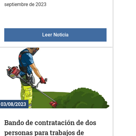
septiembre de 2023
 VUELTA A ALAVA- IV MEMORIAL PABLO AGUIRRE
OFERTA DEPORTIVA EN SEPTI
Leer Noticia
03/08/2023
Bando de contratación de dos
personas para trabajos de