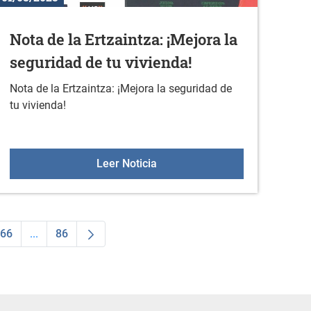
Nota de la Ertzaintza: ¡Mejora la
seguridad de tu vivienda!
Nota de la Ertzaintza: ¡Mejora la seguridad de
tu vivienda!
ANIZA VISITAS GUIADAS TEMÁTICAS
Nota de la Ertzaintza: ¡Mejora 
Leer Noticia
66
...
86
dias Use TAB para desplazarse.
na
Página
Páginas intermedias Use TAB para desplazarse.
Página