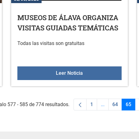
MUSEOS DE ÁLAVA ORGANIZA
VISITAS GUIADAS TEMÁTICAS
Todas las visitas son gratuitas
 - DOCUMENTO DE ALCANCE
MUSEOS DE ÁLAVA ORG
Leer Noticia
alo 577 - 585 de 774 resultados.
1
...
64
65
Página
Páginas interme
Página
Pági