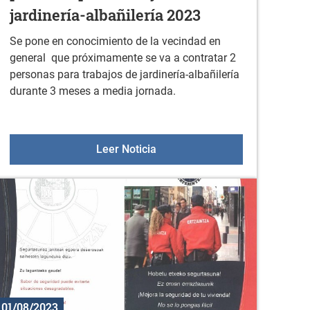
jardinería-albañilería 2023
Se pone en conocimiento de la vecindad en
general que próximamente se va a contratar 2
personas para trabajos de jardinería-albañilería
durante 3 meses a media jornada.
EXTREMAS 9 DE AGOSTO
Bando de contratación de dos p
Leer Noticia
01/08/2023